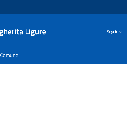
herita Ligure
Seguici su
il Comune