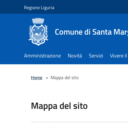
Salta al contenuto principale
Regione Liguria
Comune di Santa Marg
Amministrazione
Novità
Servizi
Vivere 
Home
>
Mappa del sito
Mappa del sito