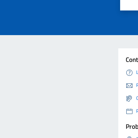
Cont
Prob