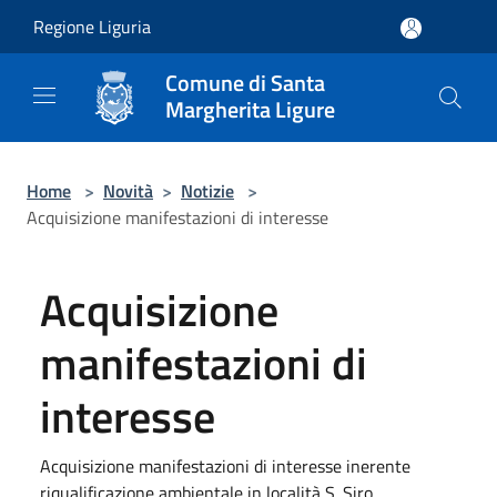
Salta al contenuto principale
Regione Liguria
Comune di Santa
Margherita Ligure
Home
>
Novità
>
Notizie
>
Acquisizione manifestazioni di interesse
Acquisizione
manifestazioni di
interesse
Acquisizione manifestazioni di interesse inerente
riqualificazione ambientale in località S. Siro