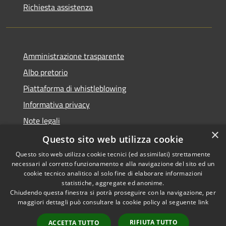
Richiesta assistenza
Amministrazione trasparente
Albo pretorio
Piattaforma di whistleblowing
Informativa privacy
Note legali
×
Dichiarazione di accessibilità
Questo sito web utilizza cookie
Questo sito web utilizza cookie tecnici (ed assimilati) strettamente
necessari al corretto funzionamento e alla navigazione del sito ed un
cookie tecnico analitico al solo fine di elaborare informazioni
statistiche, aggregate ed anonime.
RSS
© 2022 • Comune di Santa
Chiudendo questa finestra si potrà proseguire con la navigazione, per
Accessibilità
Margherita Ligure •
maggiori dettagli può consultare la cookie policy al seguente
link
Privacy
Powered by
Cookie
Municipium
•
Accesso
RIFIUTA TUTTO
ACCETTA TUTTO