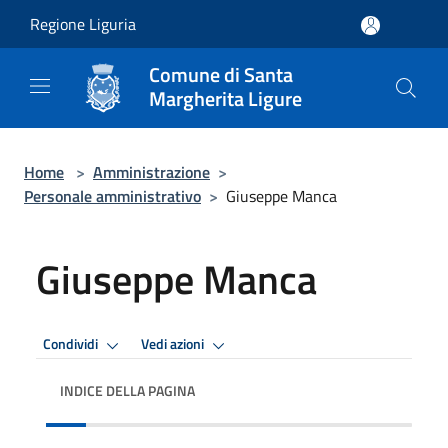
Salta al contenuto principale
Regione Liguria
Comune di Santa
Margherita Ligure
Home
>
Amministrazione
>
Personale amministrativo
>
Giuseppe Manca
Giuseppe Manca
Condividi
Vedi azioni
INDICE DELLA PAGINA