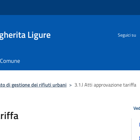
herita Ligure
Seguici su
il Comune
to di gestione dei rifiuti urbani
>
3.1.l Atti approvazione tariffa
Ved
riffa