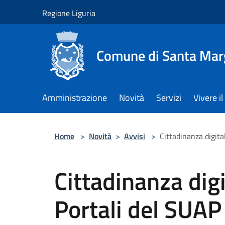
Salta al contenuto principale
Regione Liguria
Comune di Santa Marg
Amministrazione
Novità
Servizi
Vivere 
Home
>
Novità
>
Avvisi
>
Cittadinanza digital
Cittadinanza digit
Portali del SUAP 