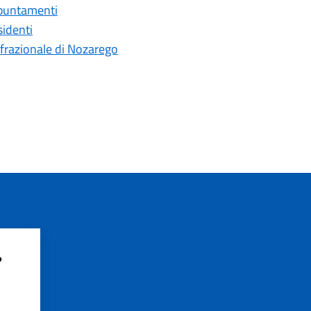
appuntamenti
sidenti
 frazionale di Nozarego
?