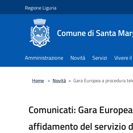
Salta al contenuto principale
Regione Liguria
Comune di Santa Marg
Amministrazione
Novità
Servizi
Vivere 
Home
>
Novità
>
Gara Europea a procedura tele
Comunicati: Gara Europea 
affidamento del servizio d