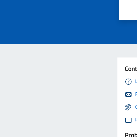
Cont
Prob