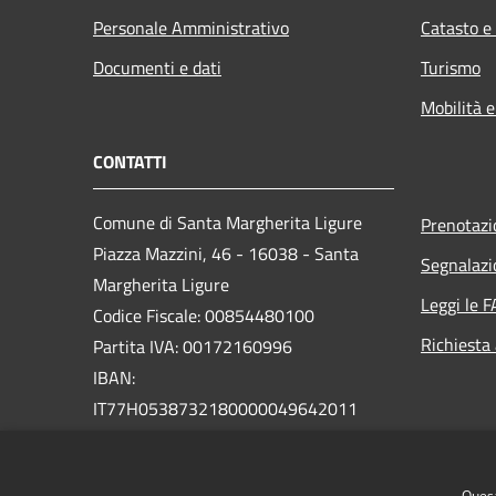
Personale Amministrativo
Catasto e
Documenti e dati
Turismo
Mobilità e
CONTATTI
Comune di Santa Margherita Ligure
Prenotaz
Piazza Mazzini, 46 - 16038 - Santa
Segnalazi
Margherita Ligure
Leggi le 
Codice Fiscale: 00854480100
Richiesta
Partita IVA: 00172160996
IBAN:
IT77H0538732180000049642011
PEC:
protocollo@pec.comunesml.it
Centralino Unico: 0185 2051
Quest