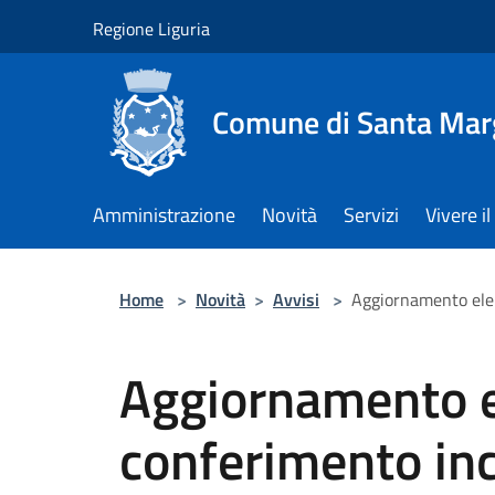
Salta al contenuto principale
Regione Liguria
Comune di Santa Marg
Amministrazione
Novità
Servizi
Vivere 
Home
>
Novità
>
Avvisi
>
Aggiornamento elen
Aggiornamento e
conferimento inca