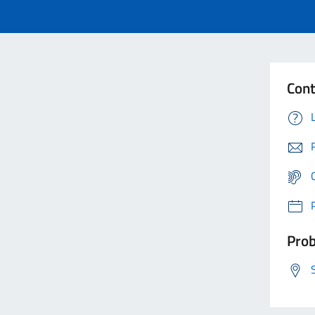
Cont
Prob