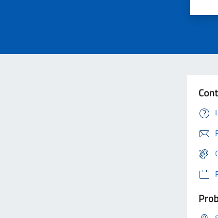
Cont
Prob