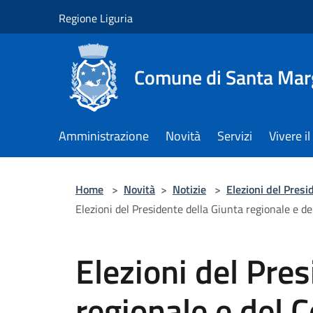
Salta al contenuto principale
Regione Liguria
Comune di Santa Marg
Amministrazione
Novità
Servizi
Vivere 
Home
>
Novità
>
Notizie
>
Elezioni del Presi
Elezioni del Presidente della Giunta regionale e de
Elezioni del Pres
regionale e del C