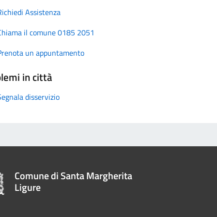
Richiedi Assistenza
Chiama il comune 0185 2051
Prenota un appuntamento
lemi in città
Segnala disservizio
Comune di Santa Margherita
Ligure