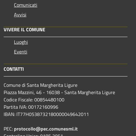
Comunicati
Avvisi
VIVERE IL COMUNE
Luoghi
Eventi
CONTATTI
Comune di Santa Margherita Ligure
Piazza Mazzini, 46 - 16038 - Santa Margherita Ligure
Codice Fiscale: 00854480100
Partita IVA: 00172160996
IBAN: IT77H0538732180000049642011
PEC:
protocollo@pec.comunesml.it
Centralino Unico: 0185 2051