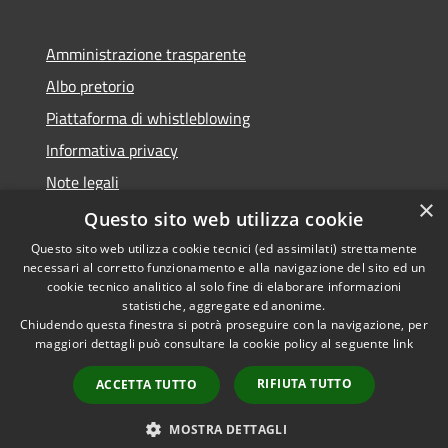
Amministrazione trasparente
Albo pretorio
Piattaforma di whistleblowing
Informativa privacy
Note legali
×
Dichiarazione di accessibilità
Questo sito web utilizza cookie
Questo sito web utilizza cookie tecnici (ed assimilati) strettamente
necessari al corretto funzionamento e alla navigazione del sito ed un
cookie tecnico analitico al solo fine di elaborare informazioni
statistiche, aggregate ed anonime.
RSS
© 2022 • Comune di Santa
Chiudendo questa finestra si potrà proseguire con la navigazione, per
Accessibilità
Margherita Ligure •
maggiori dettagli può consultare la cookie policy al seguente
link
Privacy
Powered by
RIFIUTA TUTTO
Cookie
Municipium
•
Accesso
ACCETTA TUTTO
Mappa del sito
Area Riservata
MOSTRA DETTAGLI