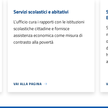
Servizi scolastici e abitativi
S
L’ufficio cura i rapporti con le istituzioni
S
scolastiche cittadine e fornisce
m
assistenza economica come misura di
o
contrasto alla povertà
d
h
a
VAI ALLA PAGINA
V