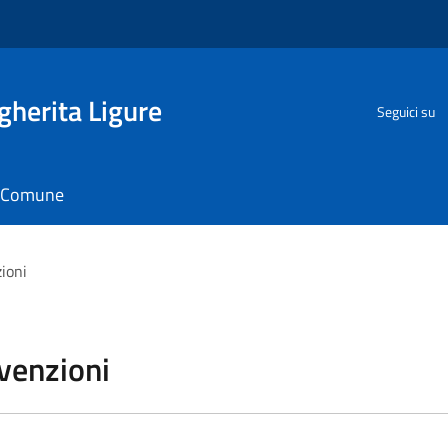
herita Ligure
Seguici su
il Comune
zioni
vvenzioni