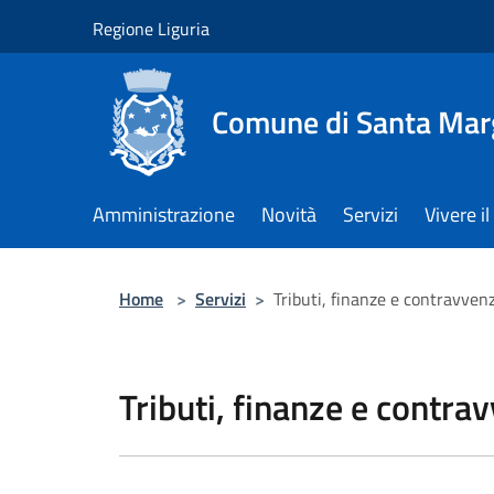
Salta al contenuto principale
Regione Liguria
Comune di Santa Marg
Amministrazione
Novità
Servizi
Vivere 
Home
>
Servizi
>
Tributi, finanze e contravven
Tributi, finanze e contra