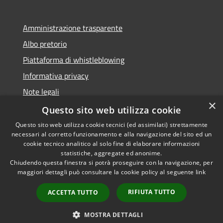
Amministrazione trasparente
Albo pretorio
Piattaforma di whistleblowing
Informativa privacy
Note legali
×
Dichiarazione di accessibilità
Questo sito web utilizza cookie
Questo sito web utilizza cookie tecnici (ed assimilati) strettamente
necessari al corretto funzionamento e alla navigazione del sito ed un
cookie tecnico analitico al solo fine di elaborare informazioni
statistiche, aggregate ed anonime.
RSS
© 2022 • Comune di Santa
Chiudendo questa finestra si potrà proseguire con la navigazione, per
Accessibilità
Margherita Ligure •
maggiori dettagli può consultare la cookie policy al seguente
link
Privacy
Powered by
RIFIUTA TUTTO
Cookie
Municipium
•
Accesso
ACCETTA TUTTO
Mappa del sito
Area Riservata
MOSTRA DETTAGLI