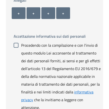
Allegati
Allegato 1
Allegato 2
Allegato 3
Allegato 4
+ Carica allegato 1
+ Carica allegato 2
+ Carica allegato 3
+ Carica allegato 4
+
+
+
+
Accettazione informativa sui dati personali
Procedendo con la compilazione e con l'invio di
questo modulo Lei acconsente al trattamento
dei dati personali forniti, ai sensi e per gli effetti
dell'articolo 13 del Regolamento EU 2016/679 e
della della normativa nazionale applicabile in
materia di trattamento dei dati personali, per la
finalità e nei limiti indicati dalla
informativa
privacy
che la invitiamo a leggere con
attenzione.