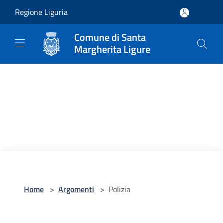
Salta al contenuto principale
Regione Liguria
Comune di Santa
Margherita Ligure
Home
>
Argomenti
>
Polizia