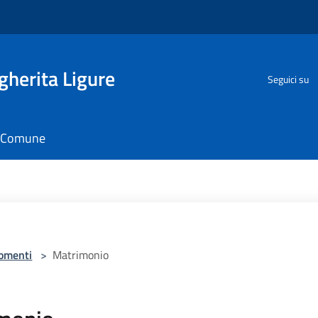
herita Ligure
Seguici su
il Comune
omenti
>
Matrimonio