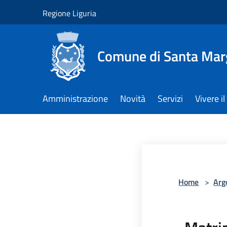
Salta al contenuto principale
Regione Liguria
Comune di Santa Marg
Amministrazione
Novità
Servizi
Vivere 
Home
>
Arg