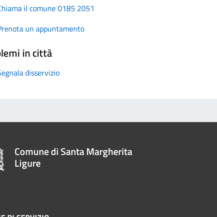
Chiama il comune 0185 2051
Prenota un appuntamento
lemi in città
Segnala disservizio
Comune di Santa Margherita
Ligure