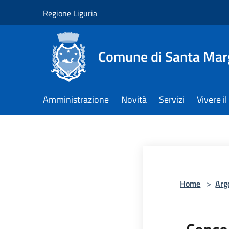
Salta al contenuto principale
Regione Liguria
Comune di Santa Marg
Amministrazione
Novità
Servizi
Vivere 
Home
>
Arg