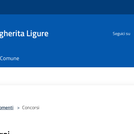
herita Ligure
Seguici su
il Comune
omenti
>
Concorsi